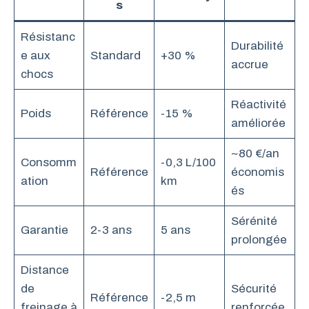
s
Résistanc
Durabilité
e aux
Standard
+30 %
accrue
chocs
Réactivité
Poids
Référence
-15 %
améliorée
~80 €/an
Consomm
-0,3 L/100
Référence
économis
ation
km
és
Sérénité
Garantie
2-3 ans
5 ans
prolongée
Distance
de
Sécurité
Référence
-2,5 m
freinage à
renforcée