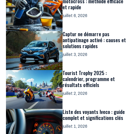
motocross : méthode efficace
et rapide
juillet 6, 2026
Captur ne démarre pas
antipatinage activé : causes et
solutions rapides
juillet 3, 2026
Tourist Trophy 2025 :
calendrier, programme et
résultats officiels
juillet 2, 2026
Liste des voyants Iveco : guide
complet et significations clés
juillet 1, 2026