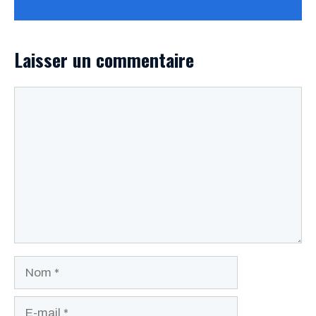
Laisser un commentaire
Commentaire
Nom
E-